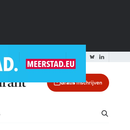
 redactie
Adverteren in de GIC
Gratis
inschrijven
s