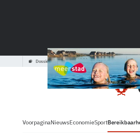
dossiers
partners
podcasts
Voorpagina
Nieuws
Economie
Sport
Bereikbaarhe