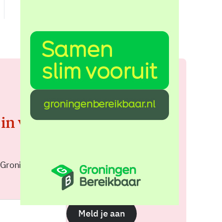
 in voor de
 Groningen elke middag in je
Meld je aan