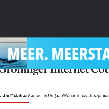
vacatures
zo volg je de GIC
Tip de
id & Mobiliteit
Cultuur & Uitgaan
Wonen
Innovatie
Opinie