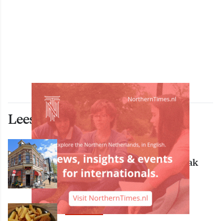
Lees ook deze artikelen
ECONOMIE
Bekende Groningse dönerzaak
Hasret failliet
ECONOMIE