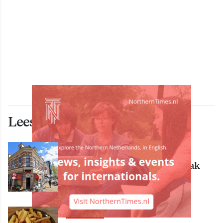
Lees ook deze artikelen
ECONOMIE
Bekende Groningse dönerzaak
Hasret failliet
ECONOMIE