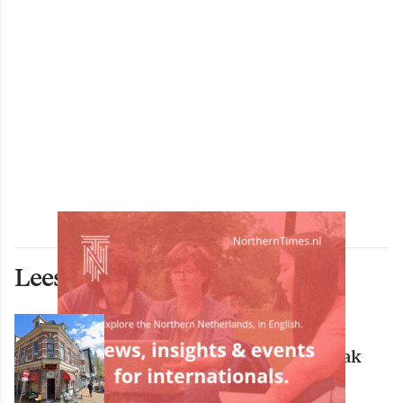
Lees ook deze artikelen
ECONOMIE
Bekende Groningse dönerzaak
Hasret failliet