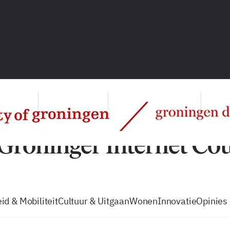
vacatures
zo volg je de GIC
Tip de
id & Mobiliteit
Cultuur & Uitgaan
Wonen
Innovatie
Opinies