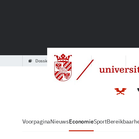
dossiers
partners
podcasts
Voorpagina
Nieuws
Economie
Sport
Bereikbaarhe