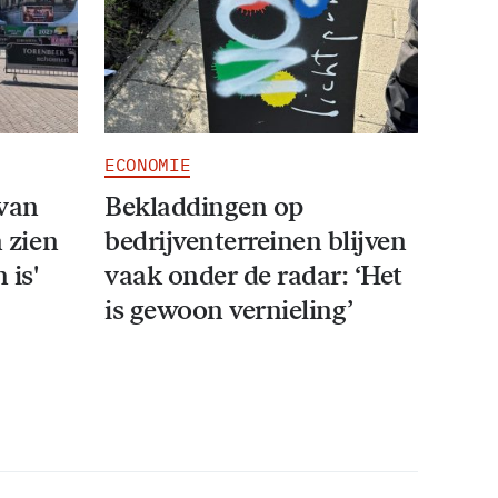
ECONOMIE
van
Bekladdingen op
n zien
bedrijventerreinen blijven
 is'
vaak onder de radar: ‘Het
is gewoon vernieling’