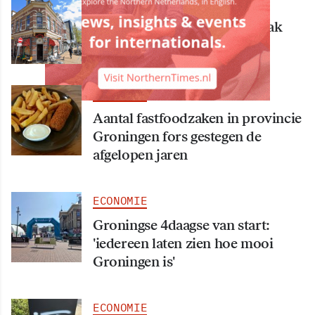
ECONOMIE
Bekende Groningse dönerzaak
Hasret failliet
ECONOMIE
Aantal fastfoodzaken in provincie
Groningen fors gestegen de
afgelopen jaren
ECONOMIE
Groningse 4daagse van start:
'iedereen laten zien hoe mooi
Groningen is'
ECONOMIE