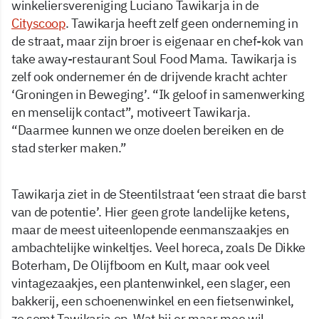
winkeliersvereniging Luciano Tawikarja in de
Cityscoop
. Tawikarja heeft zelf geen onderneming in
de straat, maar zijn broer is eigenaar en chef-kok van
take away-restaurant Soul Food Mama. Tawikarja is
zelf ook ondernemer én de drijvende kracht achter
‘Groningen in Beweging’. “Ik geloof in samenwerking
en menselijk contact”, motiveert Tawikarja.
“Daarmee kunnen we onze doelen bereiken en de
stad sterker maken.”
Tawikarja ziet in de Steentilstraat ‘een straat die barst
van de potentie’. Hier geen grote landelijke ketens,
maar de meest uiteenlopende eenmanszaakjes en
ambachtelijke winkeltjes. Veel horeca, zoals De Dikke
Boterham, De Olijfboom en Kult, maar ook veel
vintagezaakjes, een plantenwinkel, een slager, een
bakkerij, een schoenenwinkel en een fietsenwinkel,
zo somt Tawikarja op. Wat hij er maar mee wil