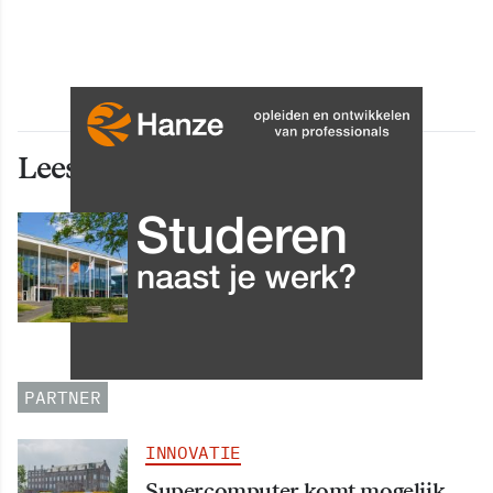
Lees ook deze artikelen
INNOVATIE
Grip op data en informatie:
Leergang Data en
Informatiehuishouding in
oktober 2026 van start
PARTNER
INNOVATIE
Supercomputer komt mogelijk