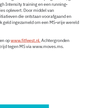
igh Intensity training en een running-
ies oplevert. Door middel van
itiatieven die ontstaan voorafgaand en
ijk geld ingezameld om een MS-vrije wereld
den op
www.fitfeest.nl.
Achtergronden
strijd tegen MS via www.moves.ms.