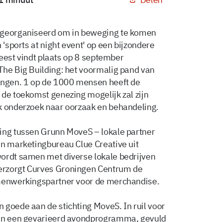
, georganiseerd om in beweging te komen
 'sports at night event' op een bijzondere
tFeest vindt plaats op 8 september
The Big Building: het voormalig pand van
ningen. 1 op de 1000 mensen heeft de
 de toekomst genezing mogelijk zal zijn
k onderzoek naar oorzaak en behandeling.
king tussen Grunn MoveS – lokale partner
en marketingbureau Clue Creative uit
wordt samen met diverse lokale bedrijven
erzorgt Curves Groningen Centrum de
amenwerkingspartner voor de merchandise.
 goede aan de stichting MoveS. In ruil voor
van een gevarieerd avondprogramma, gevuld