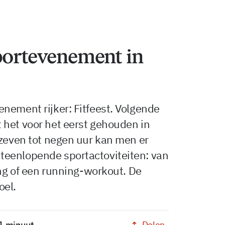
portevenement in
nement rijker: Fitfeest. Volgende
 het voor het eerst gehouden in
 zeven tot negen uur kan men er
teenlopende sportactoviteiten: van
ing of een running-workout. De
oel.
Delen
 1 minuut