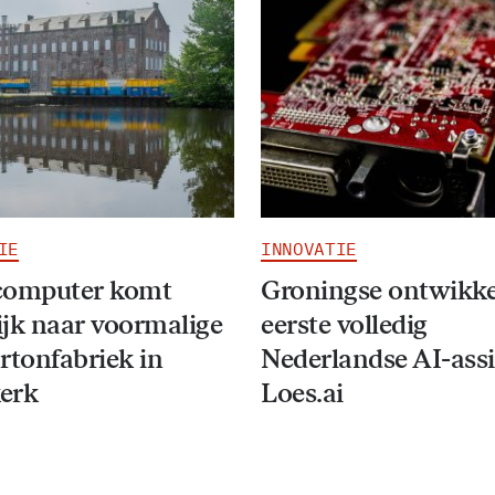
IE
INNOVATIE
computer komt
Groningse ontwikke
jk naar voormalige
eerste volledig
rtonfabriek in
Nederlandse AI-assi
erk
Loes.ai