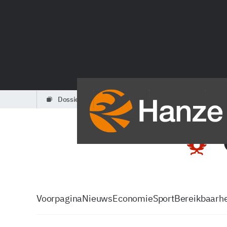
dossiers
partners
podcasts
Voorpagina
Nieuws
Economie
Sport
Bereikbaarhe