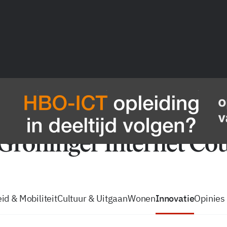
vacatures
zo volg je de GIC
Tip de
id & Mobiliteit
Cultuur & Uitgaan
Wonen
Innovatie
Opinies