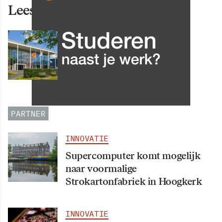
Lees ook deze artikelen
INNOVATIE
Grip op data en informatie:
Leergang Data en
Informatiehuishouding in
oktober 2026 van start
PARTNER
INNOVATIE
Supercomputer komt mogelijk
naar voormalige
Strokartonfabriek in Hoogkerk
INNOVATIE