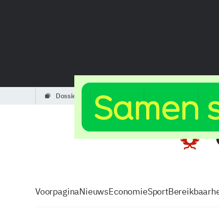
dossiers
partners
podcasts
Voorpagina
Nieuws
Economie
Sport
Bereikbaarhe