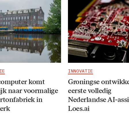
IE
INNOVATIE
computer komt
Groningse ontwikke
jk naar voormalige
eerste volledig
rtonfabriek in
Nederlandse AI-assi
erk
Loes.ai