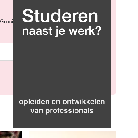
 Groningen elke middag in je
Meld je aan