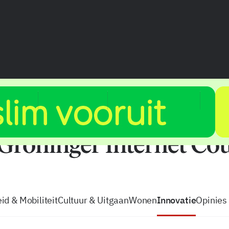
vacatures
zo volg je de GIC
Tip de
id & Mobiliteit
Cultuur & Uitgaan
Wonen
Innovatie
Opinies