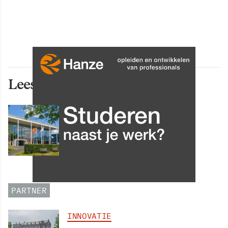
Lees ook deze artikelen
INNOVATIE
Grip op data en informatie:
Leergang Data en
Informatiehuishouding in
oktober 2026 van start
PARTNER
INNOVATIE