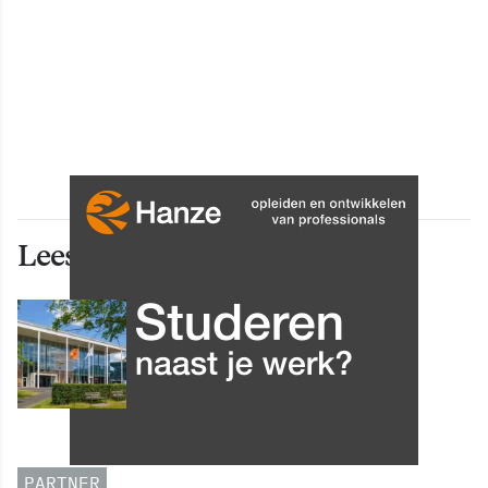
Lees ook deze artikelen
INNOVATIE
Grip op data en informatie:
Leergang Data en
Informatiehuishouding in
oktober 2026 van start
PARTNER