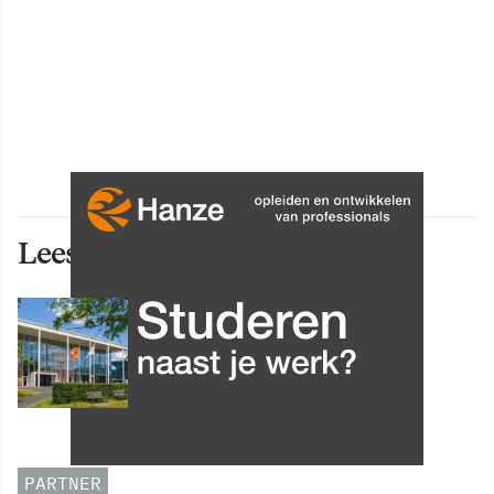
Lees ook deze artikelen
INNOVATIE
Grip op data en informatie:
Leergang Data en
Informatiehuishouding in
oktober 2026 van start
PARTNER