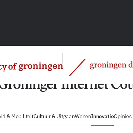
vacatures
zo volg je de GIC
Tip de
id & Mobiliteit
Cultuur & Uitgaan
Wonen
Innovatie
Opinies