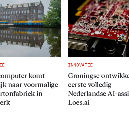
IE
INNOVATIE
computer komt
Groningse ontwikke
jk naar voormalige
eerste volledig
rtonfabriek in
Nederlandse AI-assi
erk
Loes.ai