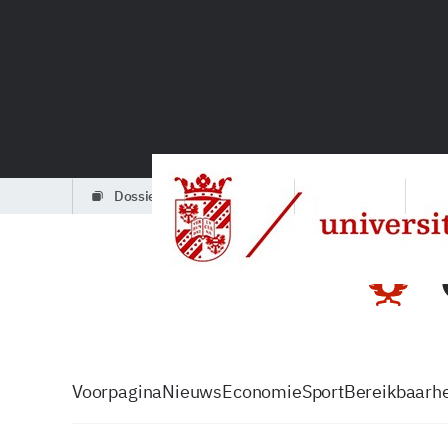
dossiers
partners
podcasts
Voorpagina
Nieuws
Economie
Sport
Bereikbaarhe