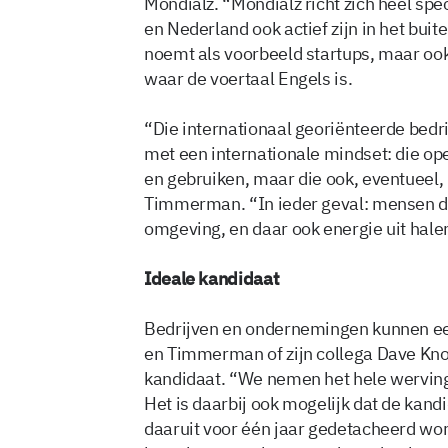
Mondialz. “Mondialz richt zich heel spe
en Nederland ook actief zijn in het buite
noemt als voorbeeld startups, maar oo
waar de voertaal Engels is.
“Die internationaal georiënteerde bed
met een internationale mindset: die op
en gebruiken, maar die ook, eventueel,
Timmerman. “In ieder geval: mensen di
omgeving, en daar ook energie uit hale
Ideale kandidaat
Bedrijven en ondernemingen kunnen ee
en Timmerman of zijn collega Dave Kno
kandidaat. “We nemen het hele werving-
Het is daarbij ook mogelijk dat de kand
daaruit voor één jaar gedetacheerd wor