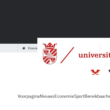
dossiers
partners
podcasts
Voorpagina
Nieuws
Economie
Sport
Bereikbaarhe