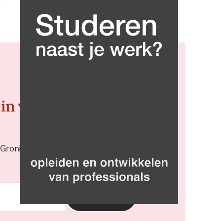
 in voor de
 Groningen elke middag in je
Meld je aan