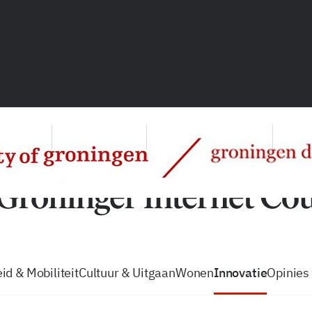
vacatures
zo volg je de GIC
Tip de
id & Mobiliteit
Cultuur & Uitgaan
Wonen
Innovatie
Opinies