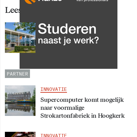
Lees ook deze artikelen
INNOVATIE
Grip op data en informatie:
Leergang Data en
Informatiehuishouding in
oktober 2026 van start
PARTNER
INNOVATIE
Supercomputer komt mogelijk
naar voormalige
Strokartonfabriek in Hoogkerk
INNOVATIE