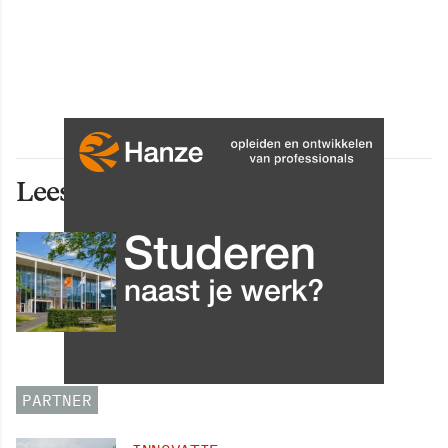
Lees ook deze artikelen
INNOVATIE
Grip op data en informatie:
Leergang Data en
Informatiehuishouding in
oktober 2026 van start
PARTNER