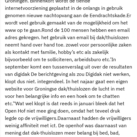
Groningen. Binnenkort wordt de tiende
internetvoorziening geplaatst in de onlangs in gebruik
genomen nieuwe nachtopvang aan de Eendrachtskade.Er
wordt veel gebruik gemaakt van de mogelijkheid om het
www op te gaan.Rond de 100 mensen hebben een email
adres gekregen. het gebruik van email bij dak/thuislozen
neemt hand over hand toe. zowel voor persoonlijke zaken
als kontakt met familie, hobby’s etc als zakelijk
bijvoorbeeld om te solliciteren, arbeidsburo etc.’In
september komt een tussenverslag uit over de resultaten
van digidak De berichtgeving als zou Digidak niet werken,
klopt dus niet. integendeel. In het najaar gaat een eigen
website voor Groningse dak/thuislozen de lucht in met
voor hen belangrijke info en een hoek om te chatten
etc.’‘Wat wel klopt is dat reeds in januari bleek dat het
Open Hof niet mee ging doen, omdat het teveel druk
legde op de vrijwilligers.Daarnaast hadden de vrijwilligers
weinig affiniteit met ict. De openhof was daarnaast van
mening dat dak-thuislozen meer belang bij bed, bad,