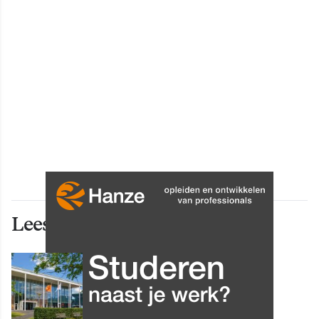
Lees ook deze artikelen
INNOVATIE
Grip op data en informatie:
Leergang Data en