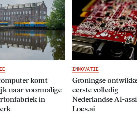
IE
INNOVATIE
computer komt
Groningse ontwikke
jk naar voormalige
eerste volledig
rtonfabriek in
Nederlandse AI-assi
erk
Loes.ai