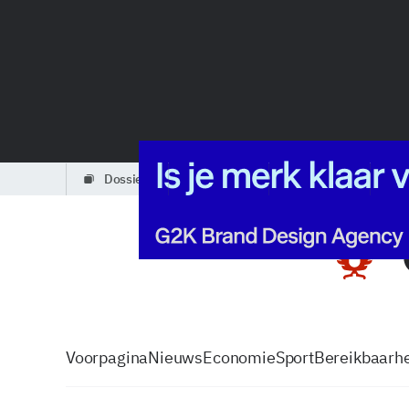
dossiers
partners
podcasts
Voorpagina
Nieuws
Economie
Sport
Bereikbaarhe