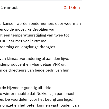
Delen
: 1 minuut
voorkansen worden ondernemers door weerman
en op de mogelijke gevolgen van
t een temperatuurstijging van twee tot
 100 jaar met veel extreme
neerslag en langdurige droogtes.
an klimaatverandering al aan den lijve:
ruidenproducent en –handelaar VNK uit
n de directeurs van beide bedrijven hun
e bijzonder gunstig uit: drie
de winter maakte dat Nekker zijn personeel
n. De voordelen voor het bedrijf zijn legio:
er omzet en het beter kunnen vasthouden van