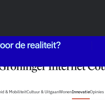
vacatures
zo volg je de GIC
Tip de
id & Mobiliteit
Cultuur & Uitgaan
Wonen
Innovatie
Opinies