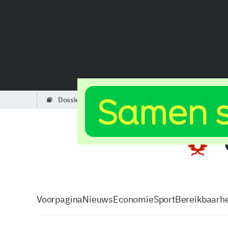
dossiers
partners
podcasts
Voorpagina
Nieuws
Economie
Sport
Bereikbaarhe