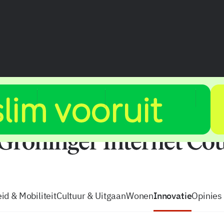
vacatures
zo volg je de GIC
Tip de
id & Mobiliteit
Cultuur & Uitgaan
Wonen
Innovatie
Opinies