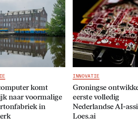
IE
INNOVATIE
computer komt
Groningse ontwikke
jk naar voormalige
eerste volledig
rtonfabriek in
Nederlandse AI-assi
erk
Loes.ai