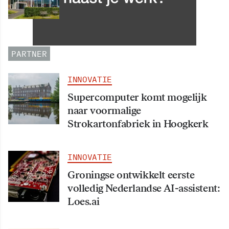
Leergang Data en
Informatiehuishouding in
oktober 2026 van start
PARTNER
INNOVATIE
Supercomputer komt mogelijk
naar voormalige
Strokartonfabriek in Hoogkerk
INNOVATIE
Groningse ontwikkelt eerste
volledig Nederlandse AI-assistent:
Loes.ai