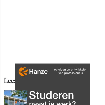
Lees ook deze artikelen
INNOVATIE
Grip op data en informatie: