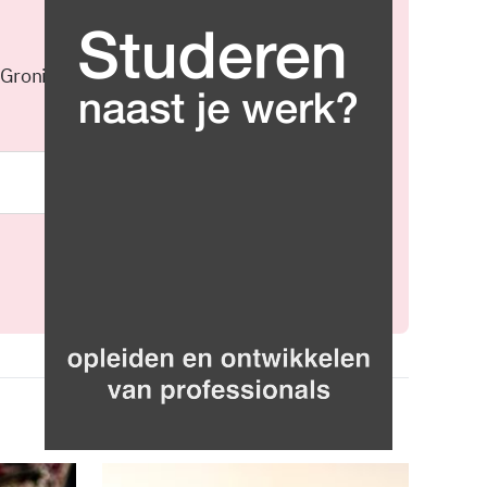
 Groningen elke middag in je
Meld je aan