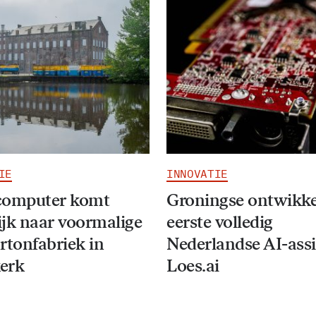
IE
INNOVATIE
computer komt
Groningse ontwikke
jk naar voormalige
eerste volledig
rtonfabriek in
Nederlandse AI-assi
erk
Loes.ai