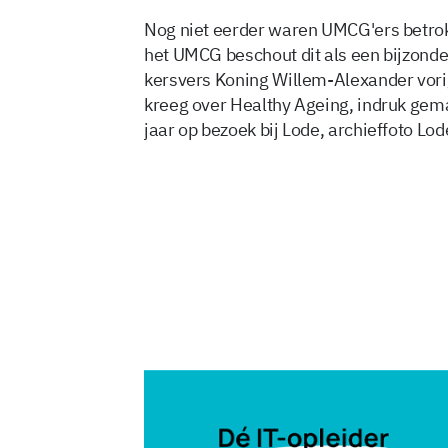
Nog niet eerder waren UMCG'ers betrokk
het UMCG beschout dit als een bijzonder
kersvers Koning Willem-Alexander vorig
kreeg over Healthy Ageing, indruk gema
jaar op bezoek bij Lode, archieffoto Lode
30 okt 2014, 09:44