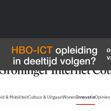
vacatures
zo volg je de GIC
Tip de
id & Mobiliteit
Cultuur & Uitgaan
Wonen
Innovatie
Opinies