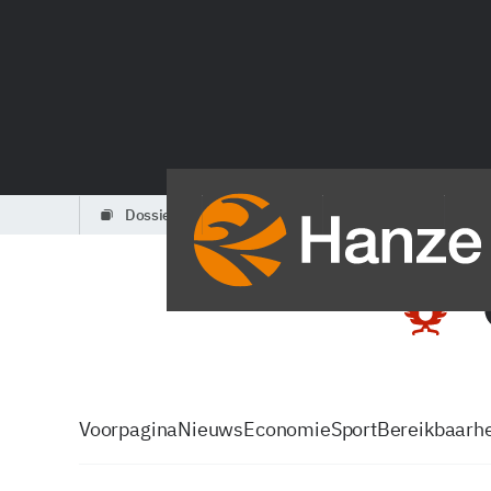
dossiers
partners
podcasts
Voorpagina
Nieuws
Economie
Sport
Bereikbaarhe