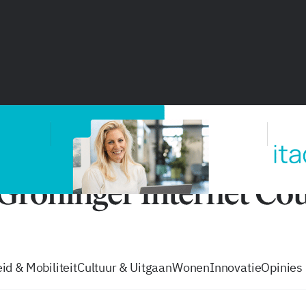
vacatures
zo volg je de GIC
Tip de
id & Mobiliteit
Cultuur & Uitgaan
Wonen
Innovatie
Opinies