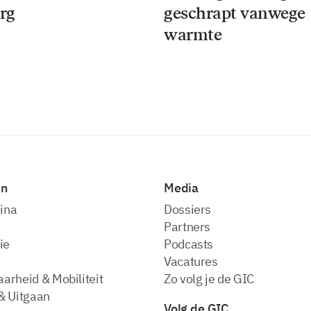
rg
geschrapt vanwege
warmte
en
Media
ina
dossiers
partners
ie
podcasts
vacatures
arheid & Mobiliteit
zo volg je de GIC
& Uitgaan
Volg de GIC