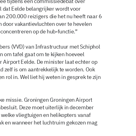
ee tijdens een commissiedebat over
l dat Eelde belangrijker wordt voor
an 200.000 reizigers die het nu heeft naar 6
an door vakantievluchten over te hevelen
 concentreren op de hub-functie.”
bers (VVD) van Infrastructuur met Schiphol
 om tafel gaat om te kijken hoeveel
 Airport Eelde. De minister laat echter op
ld zelf is om aantrekkelijk te worden. Ook
rol in. Wel liet hij weten in gesprek te zijn
jke missie. Groningen Groningen Airport
besluit. Deze moet uiterlijk in december
at welke vliegtuigen en helikopters vanaf
ak en wanneer het luchtruim gekozen mag