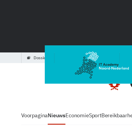
dossiers
partners
podcasts
Voorpagina
Nieuws
Economie
Sport
Bereikbaarhe