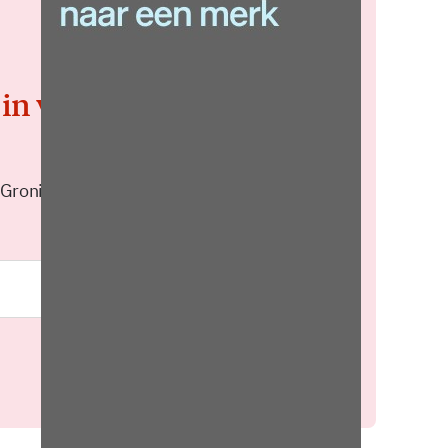
 in voor de
 Groningen elke middag in je
Meld je aan