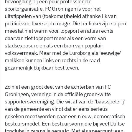
bevoogding bij een puur professionele
sportorganisatie. FC Groningen is voor het
uitstippelen van (toekomst)beleid afhankelijk van
politici van diverse pluimage. Die ter linkerzijde lopen
meestal niet warm voor topsport en alles rechts
daarvan ziet topsport meer als een vorm van
stadsexposure en als een bron van populair
volksvermaak. Maar met de Euroborg als ‘eeuwige’
melkkoe kunnen links en rechts in de raad
gezamenlijk blijkbaar best leven.
Zo niet een groot deel van de achterban van FC
Groningen, verenigd in de officiële groen-witte
supportersvereniging. Die wil af van de ‘baasspelerij’
van de gemeente en vindt dat er eens serieus
gekeken moet worden naar een nieuw, democratisch
bestuursmodel. Een bestuursvorm die bij veel Duitse
topclubs in zwang is geraakt. Met als speerpunt: een