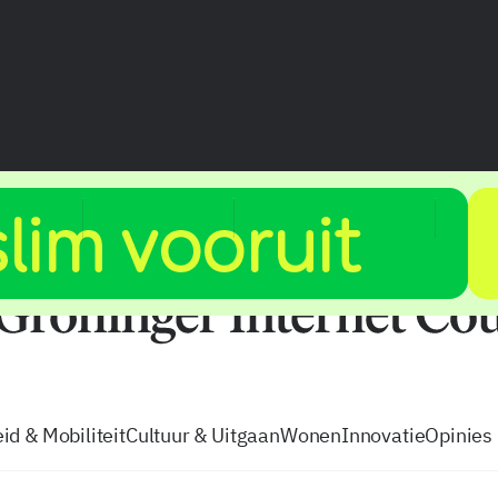
vacatures
zo volg je de GIC
Tip de
id & Mobiliteit
Cultuur & Uitgaan
Wonen
Innovatie
Opinies