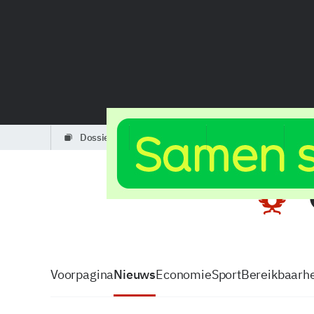
dossiers
partners
podcasts
Voorpagina
Nieuws
Economie
Sport
Bereikbaarhe