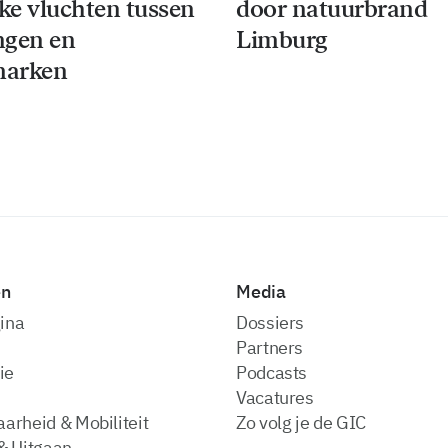
jke vluchten tussen
door natuurbrand
ngen en
Limburg
arken
en
Media
ina
dossiers
partners
ie
podcasts
vacatures
arheid & Mobiliteit
zo volg je de GIC
& Uitgaan