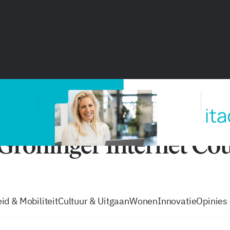
vacatures
zo volg je de GIC
Tip de
id & Mobiliteit
Cultuur & Uitgaan
Wonen
Innovatie
Opinies