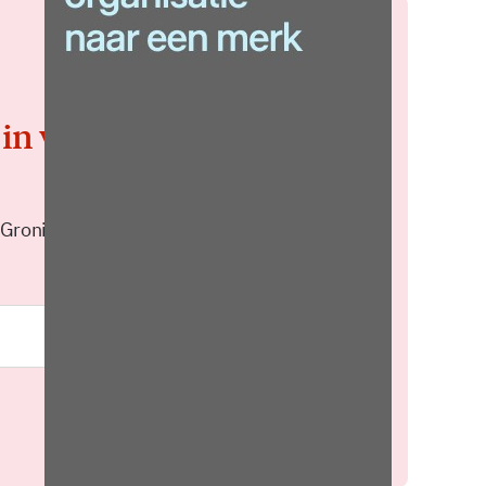
 in voor de
 Groningen elke middag in je
Meld je aan