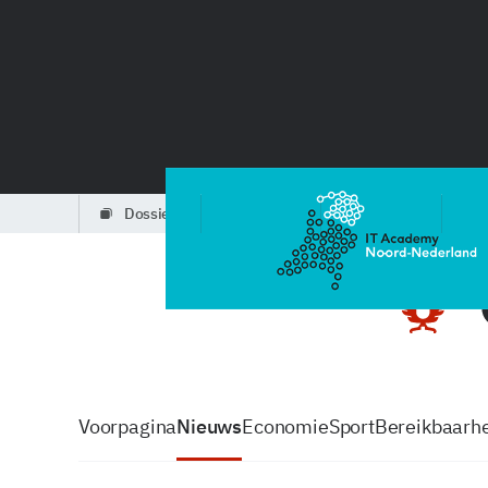
dossiers
partners
podcasts
Voorpagina
Nieuws
Economie
Sport
Bereikbaarhe