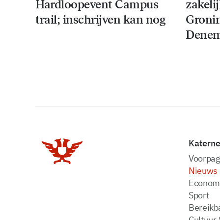
Hardloopevent Campus
zakeli
trail; inschrijven kan nog
Groni
Denem
Katern
Voorpag
Nieuws
Econom
Sport
Bereikba
Cultuur 