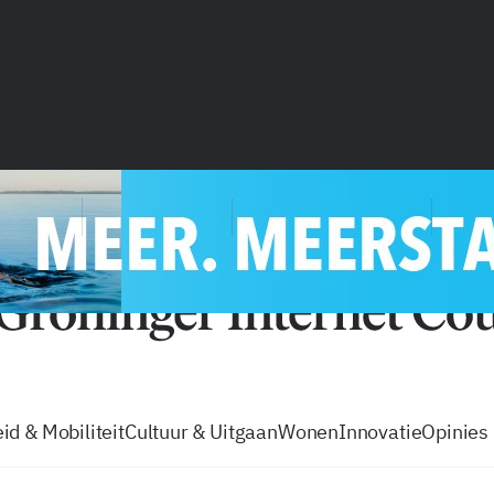
vacatures
zo volg je de GIC
Tip de
id & Mobiliteit
Cultuur & Uitgaan
Wonen
Innovatie
Opinies