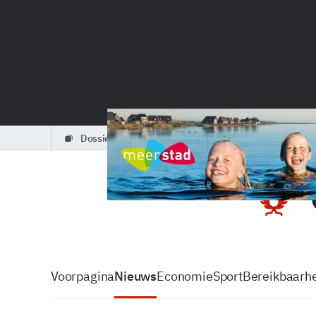
dossiers
partners
podcasts
Voorpagina
Nieuws
Economie
Sport
Bereikbaarhe