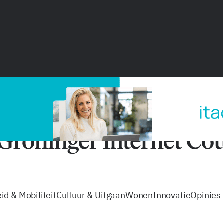
vacatures
zo volg je de GIC
Tip de
id & Mobiliteit
Cultuur & Uitgaan
Wonen
Innovatie
Opinies