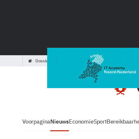
dossiers
partners
podcasts
Voorpagina
Nieuws
Economie
Sport
Bereikbaarhe