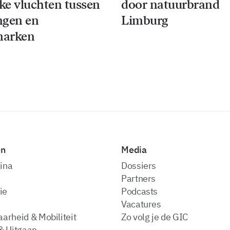
jke vluchten tussen
door natuurbrand
ngen en
Limburg
arken
en
Media
ina
dossiers
partners
ie
podcasts
vacatures
arheid & Mobiliteit
zo volg je de GIC
& Uitgaan