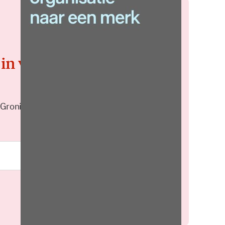
 in voor de
 Groningen elke middag in je
Meld je aan