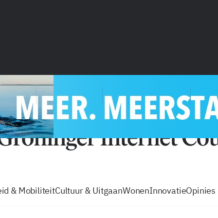
vacatures
zo volg je de GIC
Tip de
id & Mobiliteit
Cultuur & Uitgaan
Wonen
Innovatie
Opinies