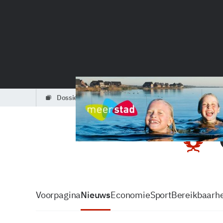
dossiers
partners
podcasts
Voorpagina
Nieuws
Economie
Sport
Bereikbaarhe