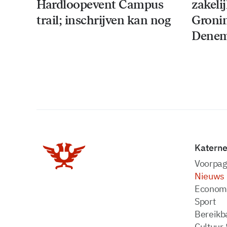
Hardloopevent Campus
zakeli
trail; inschrijven kan nog
Groni
Denem
Katern
Voorpag
Nieuws
Econom
Sport
Bereikba
Cultuur 