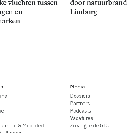
jke vluchten tussen
door natuurbrand
ngen en
Limburg
arken
en
Media
ina
dossiers
partners
ie
podcasts
vacatures
arheid & Mobiliteit
zo volg je de GIC
& Uitgaan