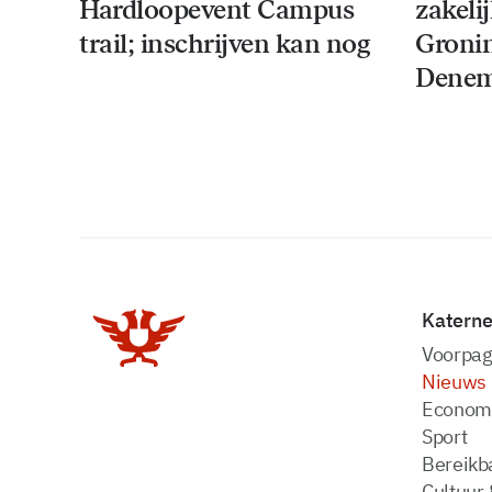
Hardloopevent Campus
zakeli
trail; inschrijven kan nog
Groni
Denem
Katern
Voorpag
Nieuws
Econom
Sport
Bereikba
Cultuur 