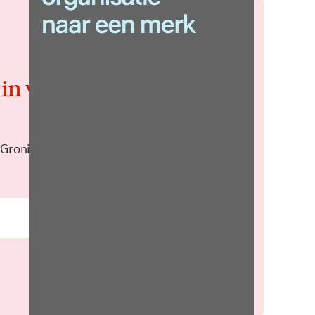
 in voor de
 Groningen elke middag in je
Meld je aan