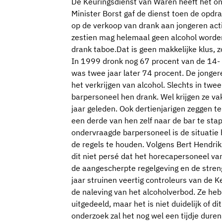
De Keuringsdienst van Waren heeft het o
Minister Borst gaf de dienst toen de opdr
op de verkoop van drank aan jongeren acti
zestien mag helemaal geen alcohol worden 
drank taboe.Dat is geen makkelijke klus, zo
In 1999 dronk nog 67 procent van de 14- e
was twee jaar later 74 procent. De jonge
het verkrijgen van alcohol. Slechts in twe
barpersoneel hen drank. Wel krijgen ze va
jaar geleden. Ook dertienjarigen zeggen te
een derde van hen zelf naar de bar te sta
ondervraagde barpersoneel is de situatie
de regels te houden. Volgens Bert Hendri
dit niet persé dat het horecapersoneel v
de aangescherpte regelgeving en de streng
jaar struinen veertig controleurs van de K
de naleving van het alcoholverbod. Ze he
uitgedeeld, maar het is niet duidelijk of di
onderzoek zal het nog wel een tijdje dure