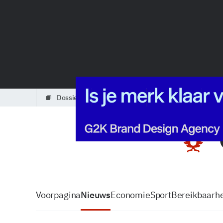
dossiers
partners
podcasts
Voorpagina
Nieuws
Economie
Sport
Bereikbaarhe