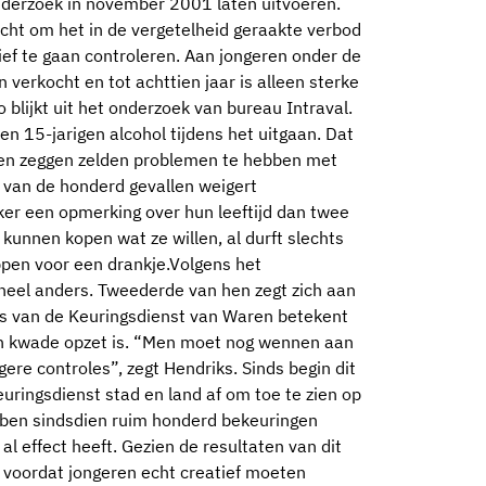
nderzoek in november 2001 laten uitvoeren.
acht om het in de vergetelheid geraakte verbod
ef te gaan controleren. Aan jongeren onder de
verkocht en tot achttien jaar is alleen sterke
 blijkt uit het onderzoek van bureau Intraval.
n 15-jarigen alcohol tijdens het uitgaan. Dat
ren zeggen zelden problemen te hebben met
e van de honderd gevallen weigert
ker een opmerking over hun leeftijd dan twee
 kunnen kopen wat ze willen, al durft slechts
ppen voor een drankje.Volgens het
 heel anders. Tweederde van hen zegt zich aan
ks van de Keuringsdienst van Waren betekent
an kwade opzet is. “Men moet nog wennen aan
ere controles”, zegt Hendriks. Sinds begin dit
euringsdienst stad en land af om toe te zien op
bben sindsdien ruim honderd bekeuringen
t al effect heeft. Gezien de resultaten van dit
n voordat jongeren echt creatief moeten