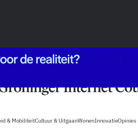
vacatures
zo volg je de GIC
Tip de
id & Mobiliteit
Cultuur & Uitgaan
Wonen
Innovatie
Opinies