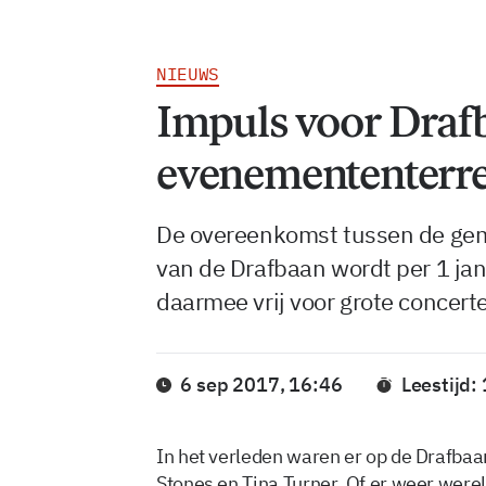
NIEUWS
Impuls voor Draf
evenemententerr
De overeenkomst tussen de gem
van de Drafbaan wordt per 1 jan
daarmee vrij voor grote concer
6 sep 2017, 16:46
Leestijd:
In het verleden waren er op de Drafbaa
Stones en Tina Turner. Of er weer were