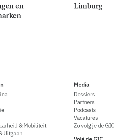
ngen en
Limburg
arken
en
Media
ina
dossiers
partners
ie
podcasts
vacatures
arheid & Mobiliteit
zo volg je de GIC
& Uitgaan
Volg de GIC