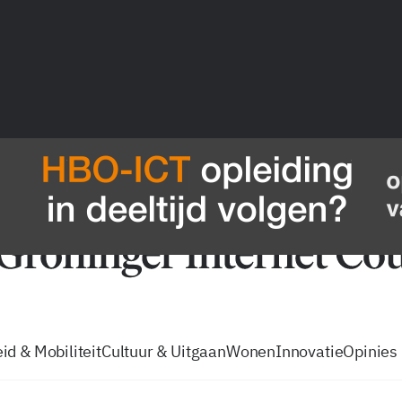
vacatures
zo volg je de GIC
Tip de
id & Mobiliteit
Cultuur & Uitgaan
Wonen
Innovatie
Opinies