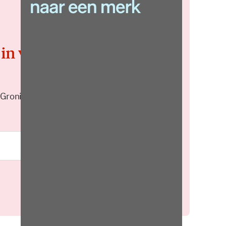
 in voor de
 Groningen elke middag in je
Meld je aan