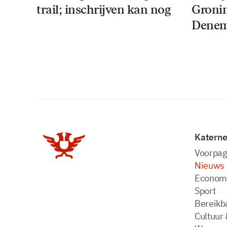
trail; inschrijven kan nog
Groni
Denem
Katern
Voorpag
Nieuws
Econom
Sport
Bereikba
Cultuur 