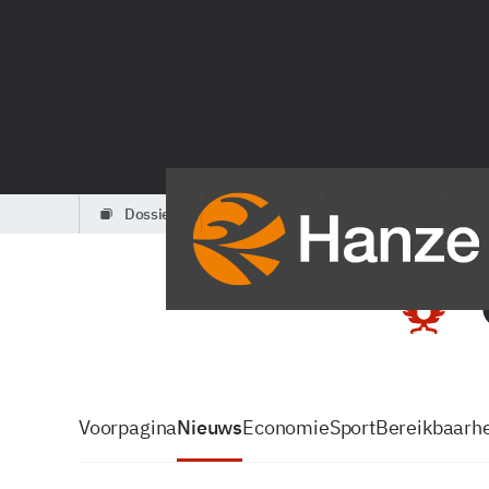
dossiers
partners
podcasts
Voorpagina
Nieuws
Economie
Sport
Bereikbaarhe