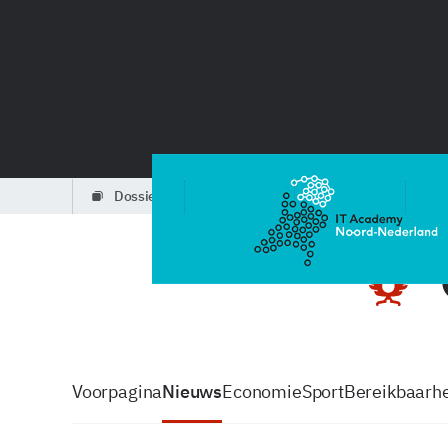
dossiers
partners
podcasts
Voorpagina
Nieuws
Economie
Sport
Bereikbaarhe