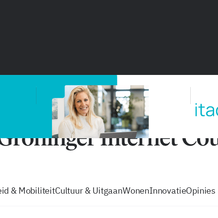
vacatures
zo volg je de GIC
Tip de
id & Mobiliteit
Cultuur & Uitgaan
Wonen
Innovatie
Opinies