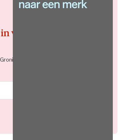
 in voor de
 Groningen elke middag in je
Meld je aan