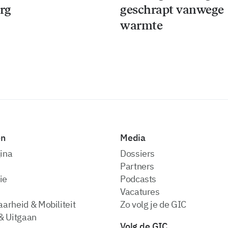
rg
geschrapt vanwege
warmte
en
Media
ina
dossiers
partners
ie
podcasts
vacatures
arheid & Mobiliteit
zo volg je de GIC
& Uitgaan
Volg de GIC