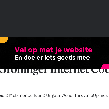
vacatures
zo volg je de GIC
Tip de
id & Mobiliteit
Cultuur & Uitgaan
Wonen
Innovatie
Opinies