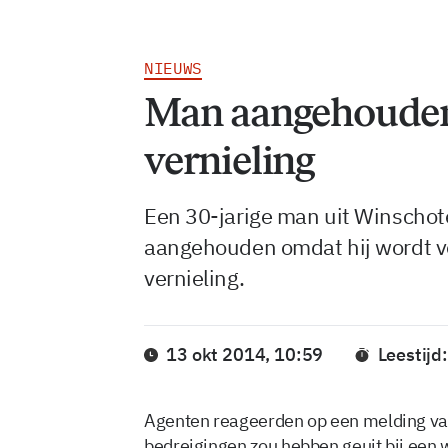
NIEUWS
Man aangehouden 
vernieling
Een 30-jarige man uit Winschot
aangehouden omdat hij wordt v
vernieling.
13 okt 2014, 10:59
Leestijd
Agenten reageerden op een melding va
bedreigingen zou hebben geuit bij een w