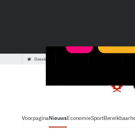
dossiers
partners
podcasts
Voorpagina
Nieuws
Economie
Sport
Bereikbaarhe