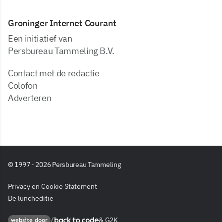
Groninger Internet Courant
Een initiatief van
Persbureau Tammeling B.V.
Contact met de redactie
Colofon
Adverteren
© 1997 - 2026 Persbureau Tammeling
Privacy en Cookie Statement
De luncheditie
&
G2K
Back to code
website door