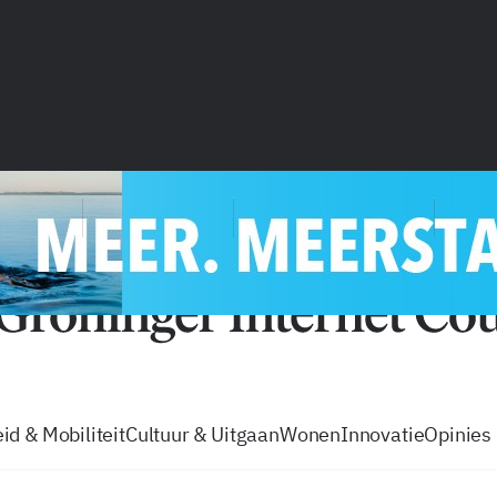
vacatures
zo volg je de GIC
Tip de
id & Mobiliteit
Cultuur & Uitgaan
Wonen
Innovatie
Opinies