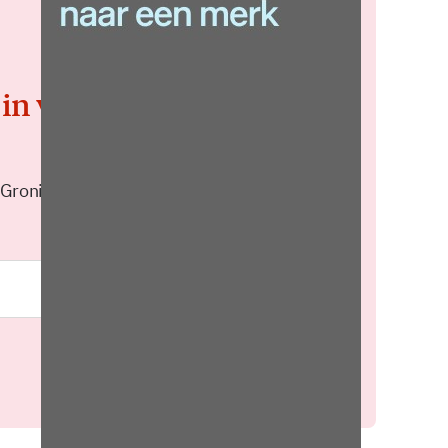
 in voor de
 Groningen elke middag in je
Meld je aan