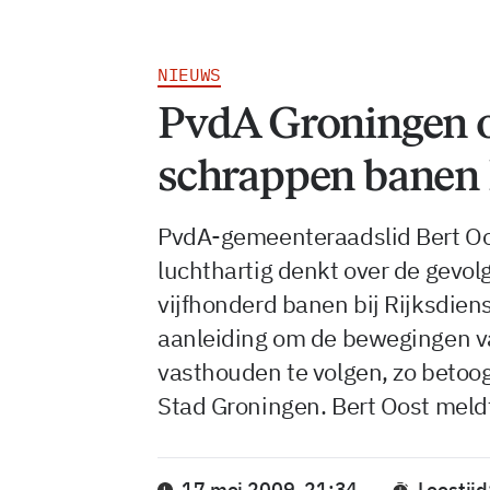
NIEUWS
PvdA Groningen o
schrappen banen 
PvdA-gemeenteraadslid Bert Oost
luchthartig denkt over de gevo
vijfhonderd banen bij Rijksdiens
aanleiding om de bewegingen v
vasthouden te volgen, zo betoogt
Stad Groningen. Bert Oost meld
17 mei 2009, 21:34
Leestijd