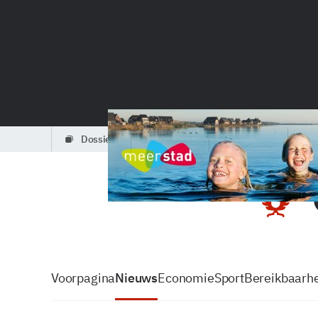
dossiers
partners
podcasts
Voorpagina
Nieuws
Economie
Sport
Bereikbaarhe