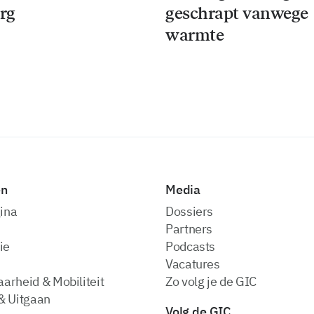
rg
geschrapt vanwege
warmte
en
Media
ina
dossiers
partners
ie
podcasts
vacatures
arheid & Mobiliteit
zo volg je de GIC
& Uitgaan
Volg de GIC