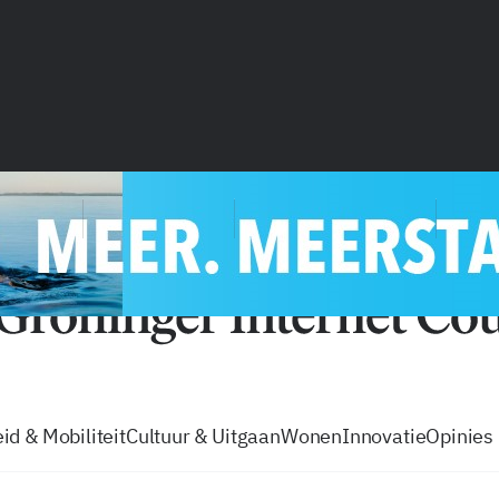
vacatures
zo volg je de GIC
Tip de
id & Mobiliteit
Cultuur & Uitgaan
Wonen
Innovatie
Opinies