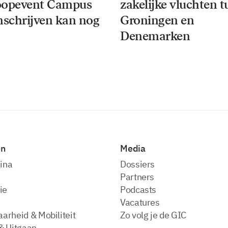
oopevent Campus
zakelijke vluchten 
 inschrijven kan nog
Groningen en
Denemarken
en
Media
ina
dossiers
partners
ie
podcasts
vacatures
arheid & Mobiliteit
zo volg je de GIC
& Uitgaan