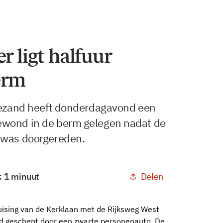
r ligt halfuur
erm
ogezand heeft donderdagavond een
ewond in de berm gelegen nadat de
 was doorgereden.
Delen
: 1 minuut
ruising van de Kerklaan met de Rijksweg West
d geschept door een zwarte personenauto. De