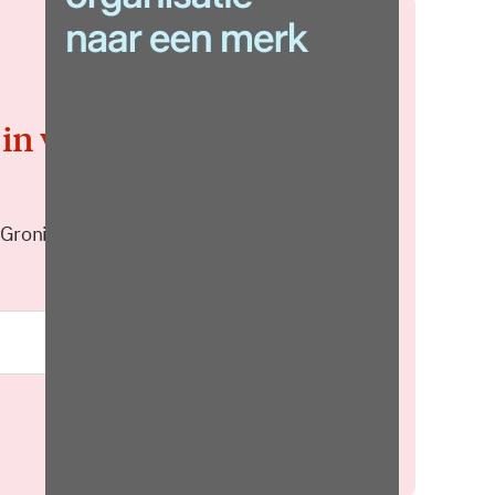
 in voor de
 Groningen elke middag in je
Meld je aan