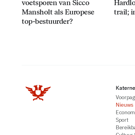
voetsporen van Sicco
Hardl
Mansholt als Europese
trail;
top-bestuurder?
Katern
Voorpag
Nieuws
Econom
Sport
Bereikba
Cultuur 