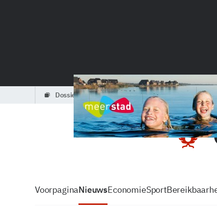
dossiers
partners
podcasts
Voorpagina
Nieuws
Economie
Sport
Bereikbaarhe