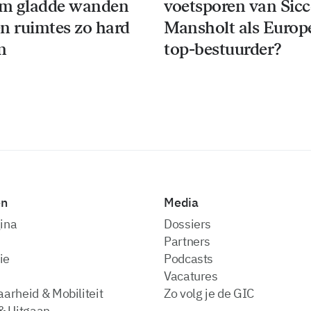
m gladde wanden
voetsporen van Sic
n ruimtes zo hard
Mansholt als Europ
n
top-bestuurder?
en
Media
ina
dossiers
partners
ie
podcasts
vacatures
arheid & Mobiliteit
zo volg je de GIC
& Uitgaan