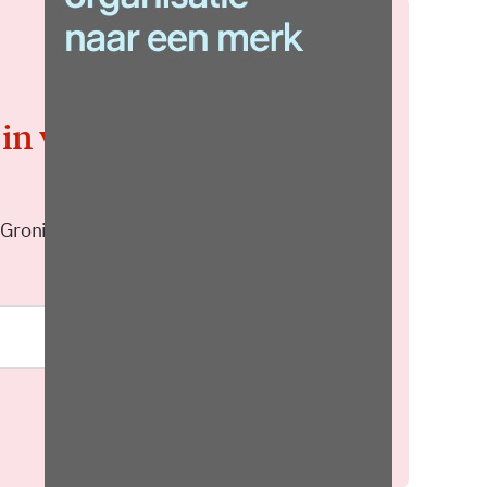
 in voor de
 Groningen elke middag in je
Meld je aan