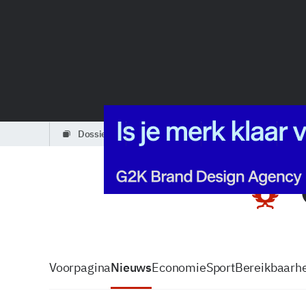
dossiers
partners
podcasts
Voorpagina
Nieuws
Economie
Sport
Bereikbaarhe