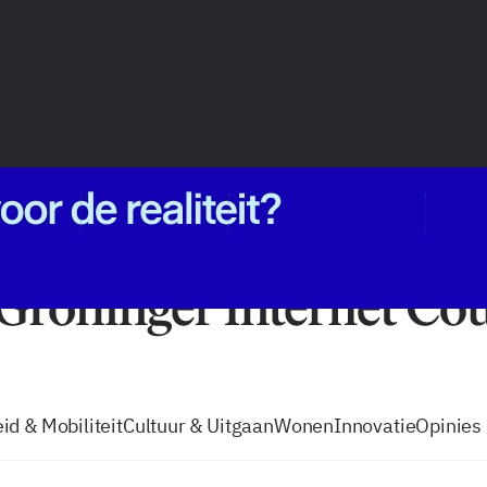
vacatures
zo volg je de GIC
Tip de
id & Mobiliteit
Cultuur & Uitgaan
Wonen
Innovatie
Opinies