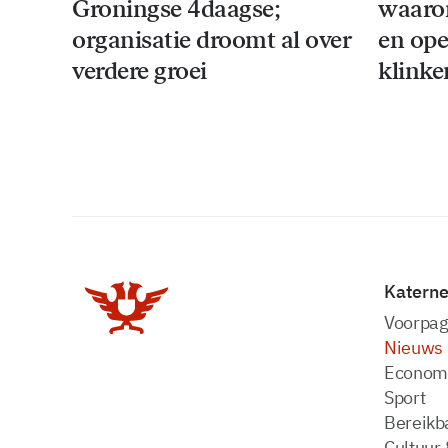
Groningse 4daagse;
waaro
organisatie droomt al over
en ope
verdere groei
klinke
Katern
Voorpag
Nieuws
Econom
Sport
Bereikba
Cultuur 