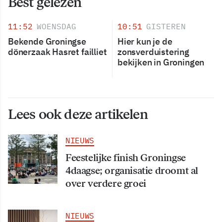
Best gelezen
11:52
WOENSDAG
10:51
GISTEREN
Bekende Groningse
Hier kun je de
dönerzaak Hasret failliet
zonsverduistering
bekijken in Groningen
Lees ook deze artikelen
NIEUWS
Feestelijke finish Groningse
4daagse; organisatie droomt al
over verdere groei
NIEUWS