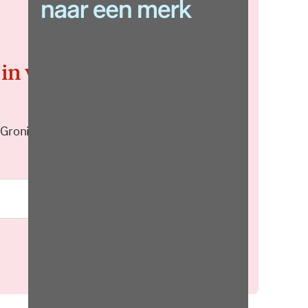
 in voor de
 Groningen elke middag in je
Meld je aan