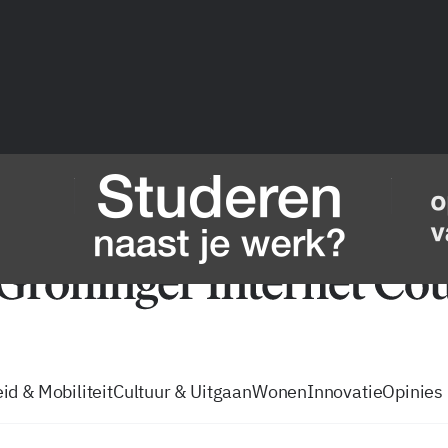
vacatures
zo volg je de GIC
Tip de
id & Mobiliteit
Cultuur & Uitgaan
Wonen
Innovatie
Opinies