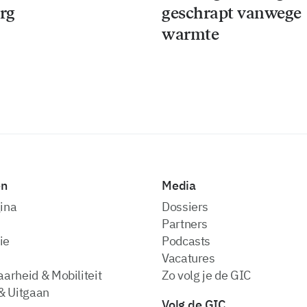
rg
geschrapt vanwege
warmte
en
Media
ina
dossiers
partners
ie
podcasts
vacatures
arheid & Mobiliteit
zo volg je de GIC
& Uitgaan
Volg de GIC