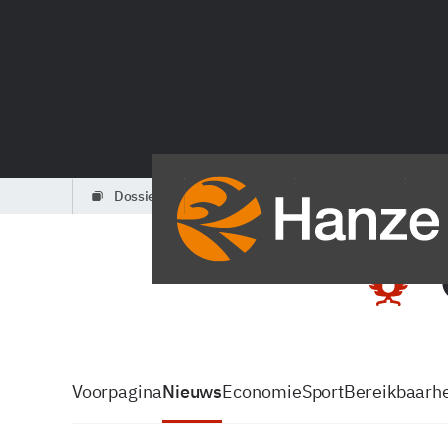
dossiers
partners
podcasts
Voorpagina
Nieuws
Economie
Sport
Bereikbaarhe