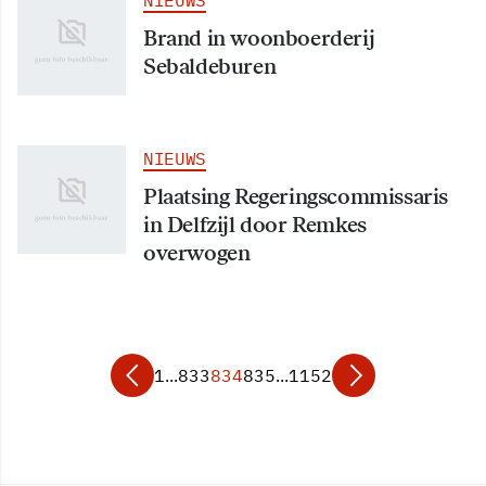
NIEUWS
Brand in woonboerderij
Sebaldeburen
NIEUWS
Plaatsing Regeringscommissaris
in Delfzijl door Remkes
overwogen
1
...
833
834
835
...
1152