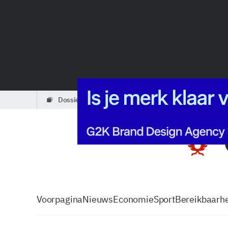
dossiers
partners
podcasts
Voorpagina
Nieuws
Economie
Sport
Bereikbaarhe