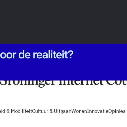
vacatures
zo volg je de GIC
Tip de
id & Mobiliteit
Cultuur & Uitgaan
Wonen
Innovatie
Opinies