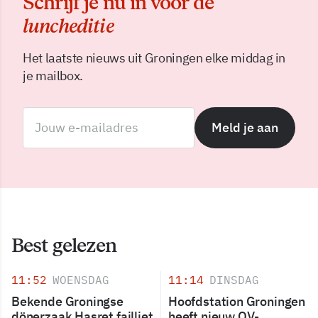
Schrijf je nu in voor de
luncheditie
Het laatste nieuws uit Groningen elke middag in
je mailbox.
Meld je aan
Best gelezen
11:52
WOENSDAG
11:14
DINSDAG
Bekende Groningse
Hoofdstation Groningen
dönerzaak Hasret failliet
heeft nieuw OV-