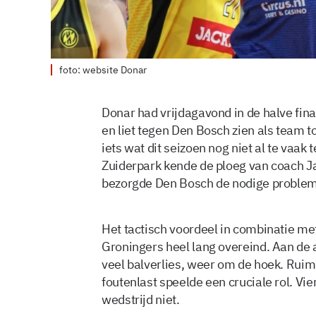
foto: website Donar
Donar had vrijdagavond in de halve fin
en liet tegen Den Bosch zien als team tot
iets wat dit seizoen nog niet al te vaa
Zuiderpark kende de ploeg van coach J
bezorgde Den Bosch de nodige probleme
Het tactisch voordeel in combinatie met
Groningers heel lang overeind. Aan d
veel balverlies, weer om de hoek. Ruim 
foutenlast speelde een cruciale rol. Vi
wedstrijd niet.