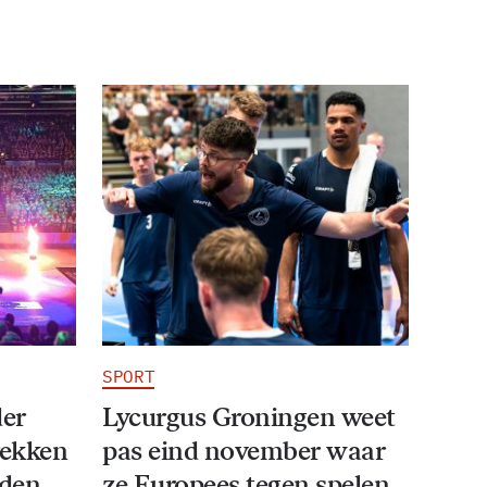
SPORT
der
Lycurgus Groningen weet
rekken
pas eind november waar
iden
ze Europees tegen spelen