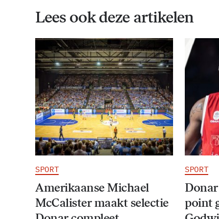
Lees ook deze artikelen
SPORT
SPORT
Amerikaanse Michael
Donar
McCalister maakt selectie
point 
Donar compleet
Godwi