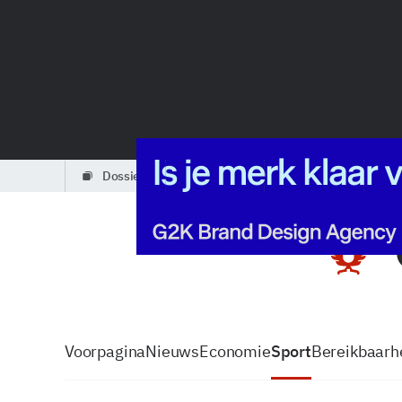
dossiers
partners
podcasts
Voorpagina
Nieuws
Economie
Sport
Bereikbaarhe