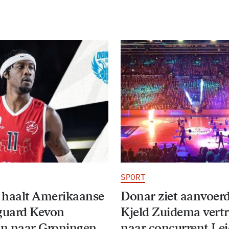
SPORT
 haalt Amerikaanse
Donar ziet aanvoer
guard Kevon
Kjeld Zuidema vert
n naar Groningen
naar concurrent Le