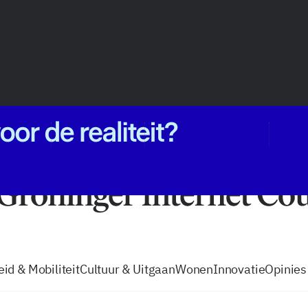
vacatures
zo volg je de GIC
Tip de
id & Mobiliteit
Cultuur & Uitgaan
Wonen
Innovatie
Opinies