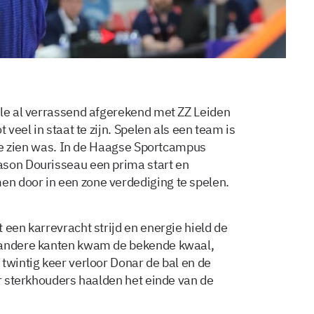
ale al verrassend afgerekend met ZZ Leiden
 veel in staat te zijn. Spelen als een team is
k te zien was. In de Haagse Sportcampus
ason Dourisseau een prima start en
n door in een zone verdediging te spelen.
 een karrevracht strijd en energie hield de
e andere kanten kwam de bekende kwaal,
twintig keer verloor Donar de bal en de
er sterkhouders haalden het einde van de