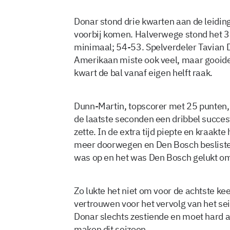
Donar stond drie kwarten aan de leidin
voorbij komen. Halverwege stond het 
minimaal; 54-53. Spelverdeler Tavian
Amerikaan miste ook veel, maar gooide 
kwart de bal vanaf eigen helft raak.
Dunn-Martin, topscorer met 25 punten, 
de laatste seconden een dribbel succe
zette. In de extra tijd piepte en kraakt
meer doorwegen en Den Bosch besliste h
was op en het was Den Bosch gelukt om 
Zo lukte het niet om voor de achtste ke
vertrouwen voor het vervolg van het se
Donar slechts zestiende en moet hard aa
maken dit seizoen.