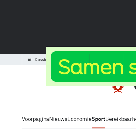
dossiers
partners
podcasts
Voorpagina
Nieuws
Economie
Sport
Bereikbaarhe