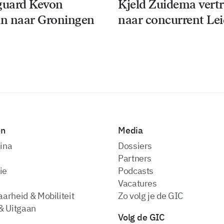
guard Kevon
Kjeld Zuidema vert
n naar Groningen
naar concurrent Le
en
Media
ina
dossiers
partners
ie
podcasts
vacatures
arheid & Mobiliteit
zo volg je de GIC
& Uitgaan
Volg de GIC