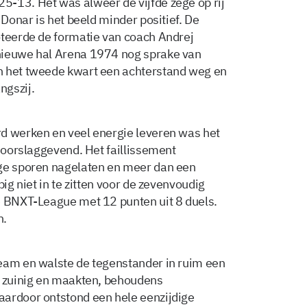
-13. Het was alweer de vijfde zege op rij
 Donar is het beeld minder positief. De
oteerde de formatie van coach Andrej
nieuwe hal Arena 1974 nog sprake van
n het tweede kwart een achterstand weg en
ngszij.
rd werken en veel energie leveren was het
 doorslaggevend. Het faillissement
ige sporen nagelaten en meer dan een
pig niet in te zitten voor de zevenvoudig
e BNXT-League met 12 punten uit 8 duels.
n.
team en walste de tegenstander in ruim een
n zuinig en maakten, behoudens
aardoor ontstond een hele eenzijdige