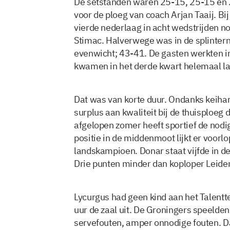
De setstanden waren 25-15, 25-15 en 25
voor de ploeg van coach Arjan Taaij. Bij
vierde nederlaag in acht wedstrijden n
Stimac. Halverwege was in de splinter
evenwicht; 43-41. De gasten werkten i
kwamen in het derde kwart helemaal la
Dat was van korte duur. Ondanks keiha
surplus aan kwaliteit bij de thuisploeg
afgelopen zomer heeft sportief de nod
positie in de middenmoot lijkt er voorlo
landskampioen. Donar staat vijfde in d
Drie punten minder dan koploper Leide
Lycurgus had geen kind aan het Talent
uur de zaal uit. De Groningers speelde
servefouten, amper onnodige fouten. D