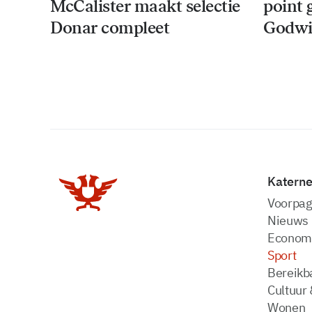
McCalister maakt selectie
point 
Donar compleet
Godwi
Katern
Voorpag
Nieuws
Econom
Sport
Bereikba
Cultuur 
Wonen