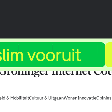
vacatures
zo volg je de GIC
Tip de
id & Mobiliteit
Cultuur & Uitgaan
Wonen
Innovatie
Opinies