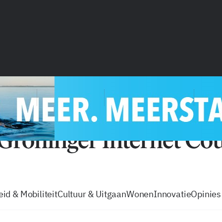
vacatures
zo volg je de GIC
Tip de
id & Mobiliteit
Cultuur & Uitgaan
Wonen
Innovatie
Opinies