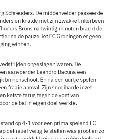
org Schreuders. De middenvelder passeerde
nders en knalde met zijn zwakke linkerbeen
 Thomas Bruns na twintig minuten bracht de
tier na de pauze liet FC Groningen er geen
 ging winnen.
 wedstrijden ongeslagen waren. De
. Toen aanvoerder Leandro Bacuna een
jk binnenschoot. En na een uurtje spelen
en fraaie aanval. Zijn snoeiharde inzet
en ketste terug tegen de voet van
oor de bal in eigen doel werkte.
stand op 4-1 voor een prima spelend FC
 definitief veilig te stellen was groot en zo
seizoen gemiddeld minder dan één doelpunt