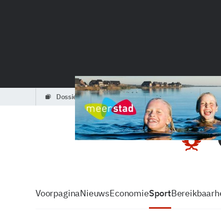
dossiers
partners
podcasts
Voorpagina
Nieuws
Economie
Sport
Bereikbaarhe