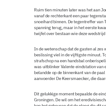
Ruim tien minuten later was het aan J
vanaf de rechterkant een paar tegensta
snoeihard binnen. De tegentreffer van
spanning terug, maar in het eerste kwar
twijfel over bestaan wie deze wedstrijd
In de wetenschap dat de gasten al zes
beslissing viel in de vijftigste minuut
strafschop na een handsbal onberispeli
was uitblinker Valente eindstation van e
belandde op de binnenkant van de paal 
aanvoerder De Keersmaecker, die daard
Dit gelukkige moment bepaalde de eind
Groningen. De wil om het eredivisieschap
kon het gebeuren dat de ploeg die dit 