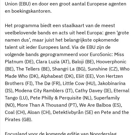
Union (EBU) en door een groot aantal Europese agenten
en boekingskantoren.
Het programma biedt een staalkaart van de meest
veelbelovende bands en acts uit heel Europa: geen ‘grote
namen dus’, maar juist het belangrijkste opkomende
talent uit ieder Europees land. Via de EBU zijn de
volgende bands geprogrammeerd voor EuroSonic: Miss
Platnum (DE), Clara Luzia (AT), Baloji (BE), Hooverphonic
(BE), The Tellers (BE), Shangri La (BG), Sunshine (CZ), Who
Made Who (DK), Alphabeat (DK), Eliit (EE), Von Hertzen
Brothers (FI), The Dø (FR), Little Cow (HU), Jakobínarína
(IS), Modena City Ramblers (IT), Cathy Davey (IE), Eternal
Tango (LU), Pete Philly & Perquisite (NL), Superfamily
(NO), More Than A Thousand (PT), We Are Balboa (ES),
Coal (CH), Aloan (CH), Detektivbyrån (SE) en Pete and the
Pirates (GB).
Focusland voor de komende editie van Noorderslag