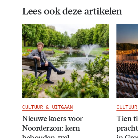
Lees ook deze artikelen
CULTUUR & UITGAAN
CULTUUR
Nieuwe koers voor
Tien t
Noorderzon: kern
pracht
behouden, wel
in Gr