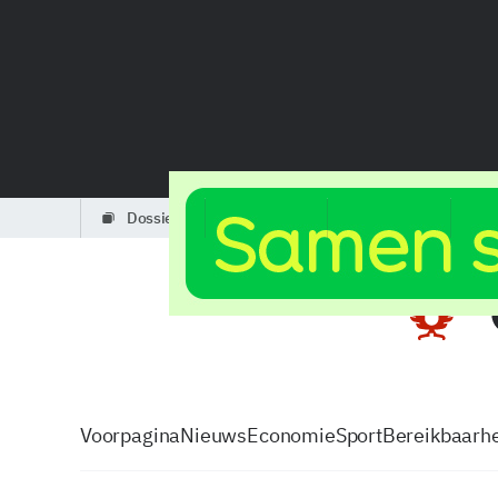
dossiers
partners
podcasts
Voorpagina
Nieuws
Economie
Sport
Bereikbaarhe