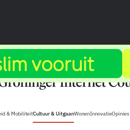
vacatures
zo volg je de GIC
Tip de
id & Mobiliteit
Cultuur & Uitgaan
Wonen
Innovatie
Opinies