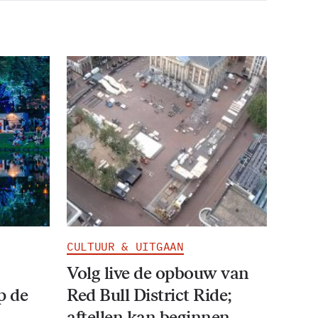
CULTUUR & UITGAAN
Volg live de opbouw van
p de
Red Bull District Ride;
aftellen kan beginnen