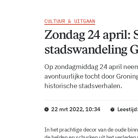
CULTUUR & UITGAAN
Zondag 24 april: 
stadswandeling 
Op zondagmiddag 24 april neemt
avontuurlijke tocht door Gronin
historische stadsverhalen.
22 mrt 2022, 10:34
Leestijd
In het prachtige decor van de oude bi
de helden en schurken uit het verleden