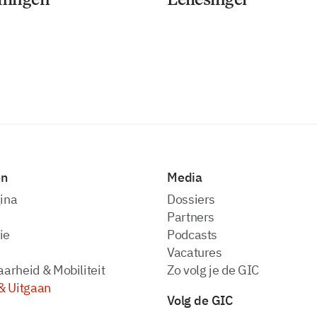
en
Media
ina
dossiers
partners
ie
podcasts
vacatures
arheid & Mobiliteit
zo volg je de GIC
& Uitgaan
Volg de GIC