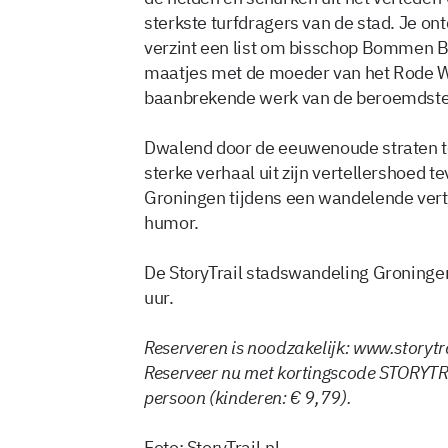
sterkste turfdragers van de stad. Je on
verzint een list om bisschop Bommen Ber
maatjes met de moeder van het Rode W
baanbrekende werk van de beroemdste 
Dwalend door de eeuwenoude straten t
sterke verhaal uit zijn vertellershoed t
Groningen tijdens een wandelende verte
humor.
De StoryTrail stadswandeling Groninge
uur.
Reserveren is noodzakelijk: www.storyt
Reserveer nu met kortingscode STORYTR
persoon (kinderen: € 9,79).
Foto: StoryTrail.nl