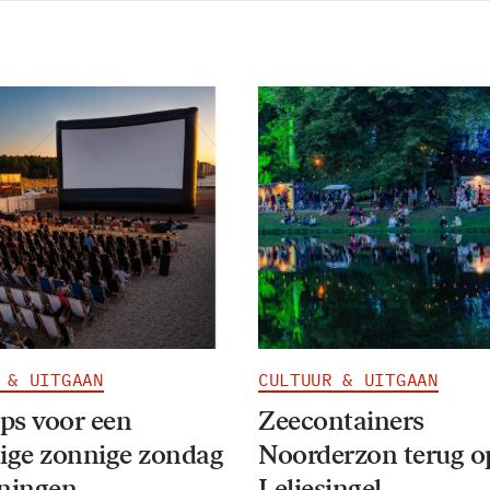
 & UITGAAN
CULTUUR & UITGAAN
ips voor een
Zeecontainers
ige zonnige zondag
Noorderzon terug o
oningen
Leliesingel