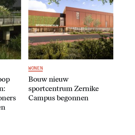
WONEN
oop
Bouw nieuw
n:
sportcentrum Zernike
oners
Campus begonnen
en