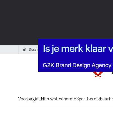
dossiers
partners
podcasts
Voorpagina
Nieuws
Economie
Sport
Bereikbaarhe