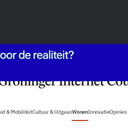
vacatures
zo volg je de GIC
Tip de
id & Mobiliteit
Cultuur & Uitgaan
Wonen
Innovatie
Opinies