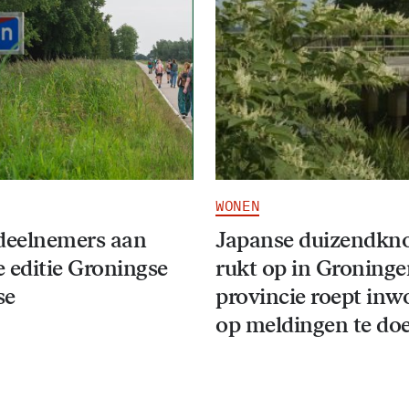
WONEN
deelnemers aan
Japanse duizendkn
 editie Groningse
rukt op in Groninge
se
provincie roept inw
op meldingen te do