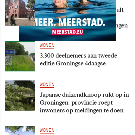
Nieuw creatief centrum Tumult
bijna klaar: opening eind
september in hart van Groningen
WONEN
3.300 deelnemers aan tweede
editie Groningse 4daagse
WONEN
Japanse duizendknoop rukt op in
Groningen: provincie roept
inwoners op meldingen te doen
WONEN