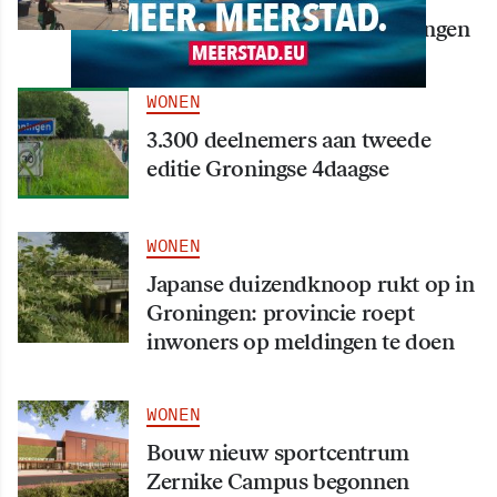
bijna klaar: opening eind
september in hart van Groningen
WONEN
3.300 deelnemers aan tweede
editie Groningse 4daagse
WONEN
Japanse duizendknoop rukt op in
Groningen: provincie roept
inwoners op meldingen te doen
WONEN
Bouw nieuw sportcentrum
Zernike Campus begonnen